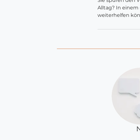
Sie spüren den 
Alltag? In einem
weiterhelfen kö
N