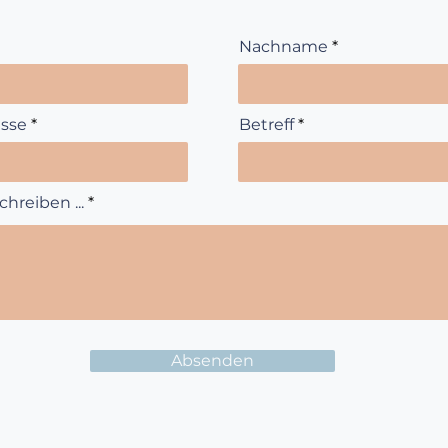
Nachname
esse
Betreff
hreiben ...
Absenden