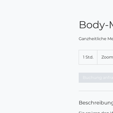
Body-
Ganzheitliche Me
1 Std.
1
Zoom
S
t
d
Buchung anfr
Beschreibun